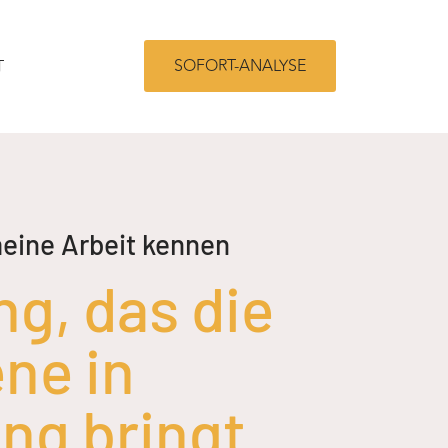
SOFORT-ANALYSE
T
eine Arbeit kennen
ng, das die
ne in
ng bringt