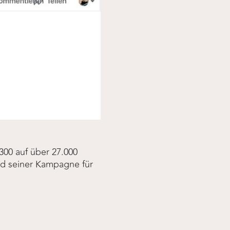
00 auf über 27.000
Ich liebe es, Menschen zusamme
ld seiner Kampagne für
- wie bei meinem regelmäßigen
Gleichgesinnten.